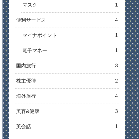
マスク
1
便利サービス
4
マイナポイント
1
電子マネー
1
国内旅行
3
株主優待
2
海外旅行
4
美容&健康
3
英会話
1