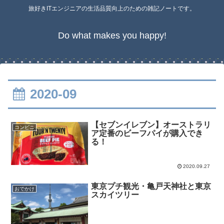
旅好きITエンジニアの生活品質向上のための雑記ノートです。
Do what makes you happy!
2020-09
【セブンイレブン】オーストラリ
コンビニ
ア定番のビーフパイが購入でき
る！
2020.09.27
東京プチ観光・亀戸天神社と東京
おでかけ
スカイツリー