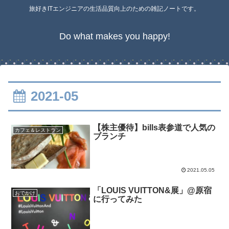
旅好きITエンジニアの生活品質向上のための雑記ノートです。
Do what makes you happy!
2021-05
【株主優待】bills表参道で人気の
カフェ＆レストラン
ブランチ
2021.05.05
「LOUIS VUITTON&展」@原宿
おでかけ
に行ってみた