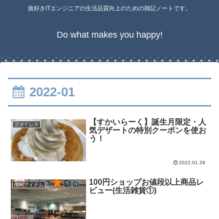
旅好きITエンジニアの生活品質向上のための雑記ノートです。
Do what makes you happy!
2022-01
【すかいらーく】誕生月限定・人
ファミレス
気デザートの特別クーポンを使お
う！
2022.01.29
100円ショップお値段以上商品レ
便利アイテム
ビュー(生活雑貨①)