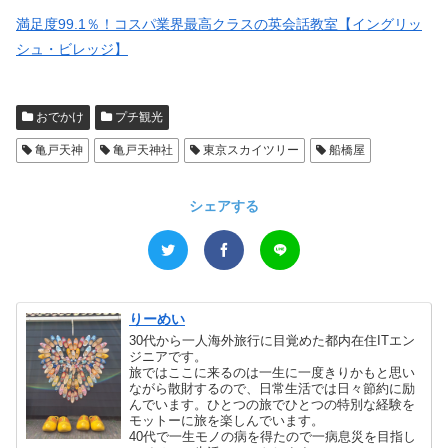
満足度99.1％！コスパ業界最高クラスの英会話教室【イングリッ
シュ・ビレッジ】
おでかけ
プチ観光
亀戸天神
亀戸天神社
東京スカイツリー
船橋屋
シェアする
りーめい
30代から一人海外旅行に目覚めた都内在住ITエン
ジニアです。
旅ではここに来るのは一生に一度きりかもと思い
ながら散財するので、日常生活では日々節約に励
んでいます。ひとつの旅でひとつの特別な経験を
モットーに旅を楽しんでいます。
40代で一生モノの病を得たので一病息災を目指し