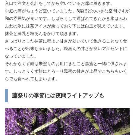
入口で注文と会計をしてから空いているお席に着きます。
中庭の席がちょうど空いていました。8席ほどの小さな空間ですが
和の雰囲気が良いです。しばらくして運ばれてきたかき氷はふわ
ふわの氷に抹茶アイスが乗っており下には白玉が見えています。
抹茶と練乳と粒あんをかけて頂きます。
さっぱりとした抹茶に程よい甘さが効いていて飽きることなく食
べることが出来ちゃいました。粒あんの甘さが良いアクセントに
なっていました。
それからくず餅は朱塗りのお皿にきなこと黒蜜と一緒に供されま
す。しっとりくず餅にとろーり黒蜜の甘さが上品でこちらもいく
らでも食べれてしまいます。
藤祭りの季節には夜間ライトアップも