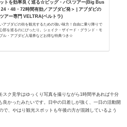
トを効率良く巡る☆ビッグ・バスツアー(Big Bus
abi)＜24・48・72時間有効／アブダビ発＞ | アブダビの
アー専門 VELTRA(ベルトラ)
いアブダビの街を観光するための強い味方！自由に乗り降りで
心部を巡るのにぴったり。シェイク・ザイード・グランド・モ
ブル・アブダビ入場券などお得な特典つき☆
モスク見学はゆっくり写真を撮りながら1時間半あれば十分
も良かったみたいです。日中の日差しが強く、一日の活動開
なので、やはり観光スポットも午後の方が混雑しているよう