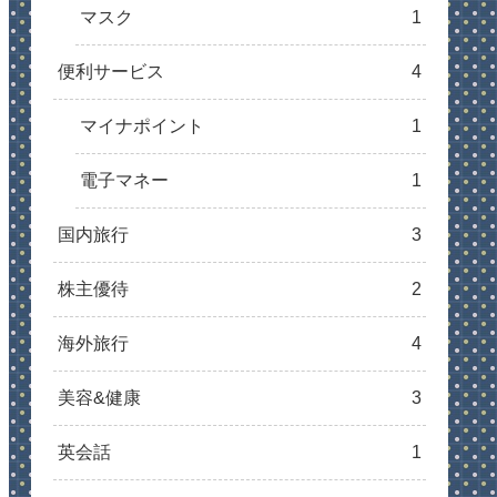
マスク
1
便利サービス
4
マイナポイント
1
電子マネー
1
国内旅行
3
株主優待
2
海外旅行
4
美容&健康
3
英会話
1