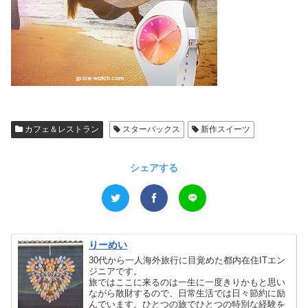
カフェ＆レストラン
スターバックス
新作スイーツ
シェアする
りーめい
30代から一人海外旅行に目覚めた都内在住ITエン
ジニアです。
旅ではここに来るのは一生に一度きりかもと思い
ながら散財するので、日常生活では日々節約に励
んでいます。ひとつの旅でひとつの特別な経験を