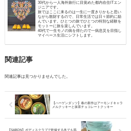
30代から一人海外旅行に目覚めた都内在住ITエン
ジニアです。
旅ではここに来るのは一生に一度きりかもと思い
ながら散財するので、日常生活では日々節約に励
んでいます。ひとつの旅でひとつの特別な経験を
モットーに旅を楽しんでいます。
40代で一生モノの病を得たので一病息災を目指し
マイペース生活にシフトします。
関連記事
関連記事は見つかりませんでした。
【ハーゲンダッツ】春の新作はアーモンドキャラ
メルクッキーと抹茶チョコレートクッキー
【SABON】ボディスクラブで乾燥する冬でも肌